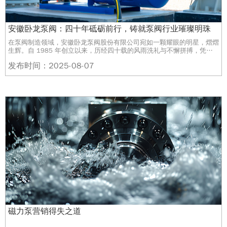
安徽卧龙泵阀：四十年砥砺前行，铸就泵阀行业璀璨明珠
在泵阀制造领域，安徽卧龙泵阀股份有限公司宛如一颗耀眼的明星，熠熠
生辉。自 1985 年创立以来，历经四十载的风雨洗礼与不懈拼搏，凭借
深厚的技术底蕴、丰富多元的产品以及对品质的执着坚守，在行业内树立
发布时间：2025-08-07
了卓越的典范。​ 公司坐落于风景秀丽的安徽泾县茂林镇卧龙工业园，周
边环绕着黄山、九华山、桃花潭景区和太平湖景区，自然环境优美。这一
地理位置不仅赋予了公司宜人的工作环境，更使其在人才吸引、文化交流
等方面具备独特优势。同时，相对便利的交通条件，也为原材料的高效采
购与产品的顺畅运输提供了有力保障。​ 回首创业之初，公司
磁力泵营销得失之道