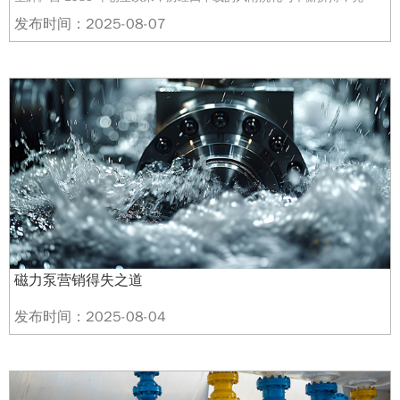
深厚的技术底蕴、丰富多元的产品以及对品质的执着坚守，在行业内树立
发布时间：2025-08-07
了卓越的典范。​ 公司坐落于风景秀丽的安徽泾县茂林镇卧龙工业园，周
边环绕着黄山、九华山、桃花潭景区和太平湖景区，自然环境优美。这一
地理位置不仅赋予了公司宜人的工作环境，更使其在人才吸引、文化交流
等方面具备独特优势。同时，相对便利的交通条件，也为原材料的高效采
购与产品的顺畅运输提供了有力保障。​ 回首创业之初，公司
磁力泵营销得失之道
发布时间：2025-08-04